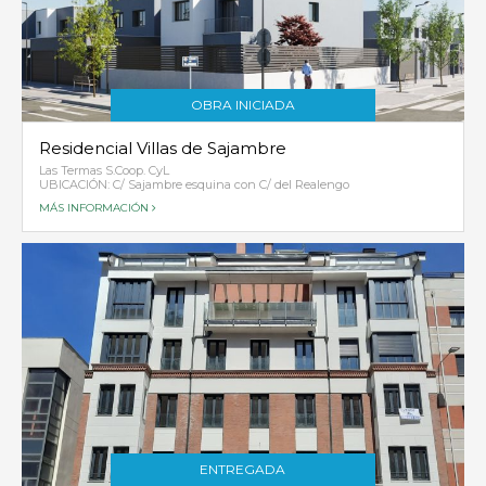
OBRA INICIADA
Residencial Villas de Sajambre
Las Termas S.Coop. CyL
UBICACIÓN: C/ Sajambre esquina con C/ del Realengo
MÁS INFORMACIÓN
ENTREGADA