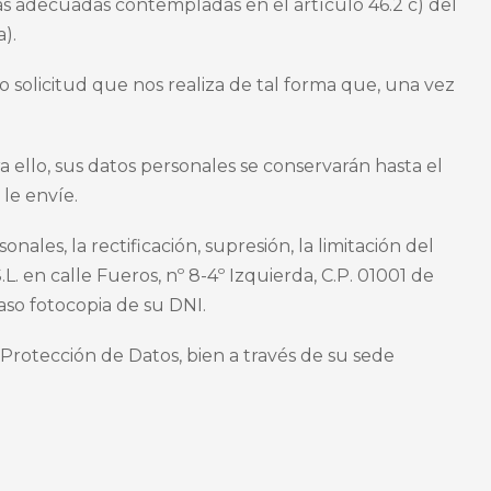
s adecuadas contempladas en el artículo 46.2 c) del
).
o solicitud que nos realiza de tal forma que, una vez
ello, sus datos personales se conservarán hasta el
le envíe.
onales, la rectificación, supresión, la limitación del
. en calle Fueros, nº 8-4º Izquierda, C.P. 01001 de
so fotocopia de su DNI.
rotección de Datos, bien a través de su sede