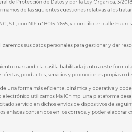
l de Protección de Datos y por la Ley Orgánica, 3/2018
formamos de las siguientes cuestiones relativas a los tr
S.L., con NIF nº B01517655, y domicilio en calle Fueros, n
lizaremos sus datos personales para gestionar y dar resp
to marcando la casilla habilitada junto a este formulari
e ofertas, productos, servicios y promociones propias o de
de una forma más eficiente, dinámica y operativa y poder
electrónico utilizamos MailChimp, una plataforma desar
citado servicio en dichos envíos de dispositivos de seguimi
e los enlaces contenidos en los correos, y poder elabora